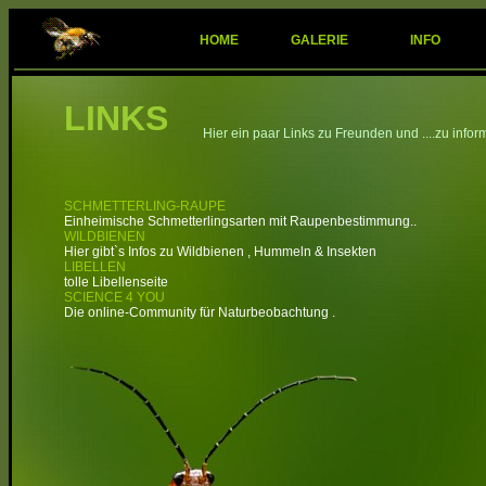
HOME
GALERIE
INFO
LINKS
Hier ein paar Links zu Freunden und ....zu info
SCHMETTERLING-RAUPE
Einheimische Schmetterlingsarten mit Raupenbestimmung..
WILDBIENEN
Hier gibt`s Infos zu Wildbienen , Hummeln & Insekten
LIBELLEN
tolle Libellenseite
SCIENCE 4 YOU
Die online-Community für Naturbeobachtung .